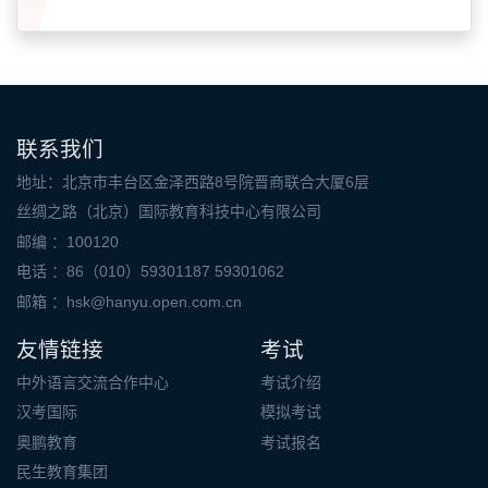
联系我们
地址：北京市丰台区金泽西路8号院晋商联合大厦6层
丝绸之路（北京）国际教育科技中心有限公司
邮编 ：100120
电话 ：86（010）59301187 59301062
邮箱 ：
hsk@hanyu.open.com.cn
友情链接
考试
中外语言交流合作中心
考试介绍
汉考国际
模拟考试
奥鹏教育
考试报名
民生教育集团