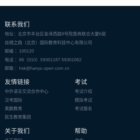
联系我们
地址：北京市丰台区金泽西路8号院晋商联合大厦6层
丝绸之路（北京）国际教育科技中心有限公司
邮编 ：100120
电话 ：86（010）59301187 59301062
邮箱 ：
hsk@hanyu.open.com.cn
友情链接
考试
中外语言交流合作中心
考试介绍
汉考国际
模拟考试
奥鹏教育
考试报名
民生教育集团
关于我们
帮助