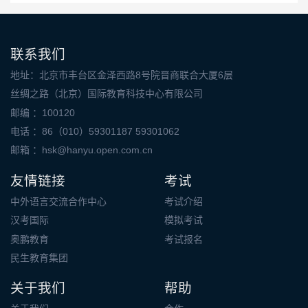
联系我们
地址：北京市丰台区金泽西路8号院晋商联合大厦6层
丝绸之路（北京）国际教育科技中心有限公司
邮编 ：100120
电话 ：86（010）59301187 59301062
邮箱 ：
hsk@hanyu.open.com.cn
友情链接
考试
中外语言交流合作中心
考试介绍
汉考国际
模拟考试
奥鹏教育
考试报名
民生教育集团
关于我们
帮助