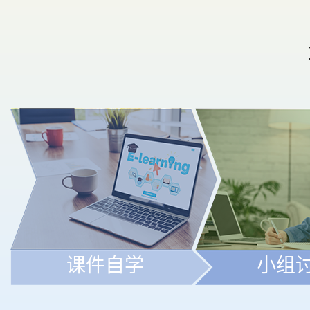
课件自学
小组